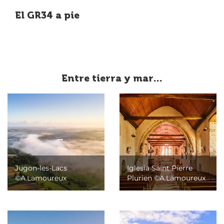
El GR34 a pie
Entre tierra y mar...
Jugon-les-Lacs
Iglesia Saint Pierre
©A.Lamoureux
Plurien ©A.Lamoureux