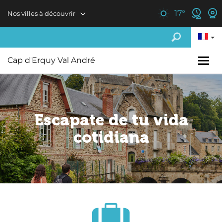
Aller au contenu principal
17
°
Nos villes à découvrir
Cap d'Erquy Val André
Escapate de tu vida
cotidiana