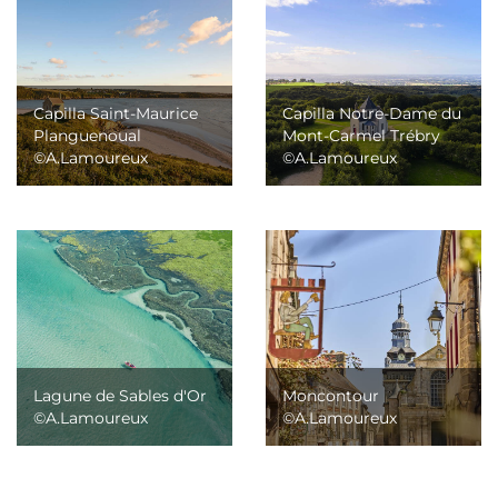
Capilla Saint-Maurice
Capilla Notre-Dame du
Planguenoual
Mont-Carmel Trébry
©A.Lamoureux
©A.Lamoureux
Lagune de Sables d'Or
Moncontour
©A.Lamoureux
©A.Lamoureux