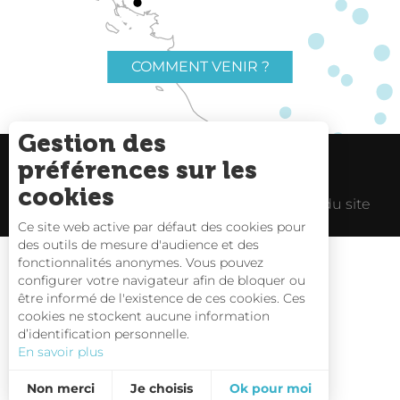
COMMENT VENIR ?
Gestion des
préférences sur les
Charte du voyageur
Liens utiles
cookies
Espace Pro
Mentions Légales
Plan du site
Ce site web active par défaut des cookies pour
des outils de mesure d'audience et des
fonctionnalités anonymes. Vous pouvez
configurer votre navigateur afin de bloquer ou
être informé de l'existence de ces cookies. Ces
Carte interactive
cookies ne stockent aucune information
d’identification personnelle.
Nous contacter
En savoir plus
Non merci
Je choisis
Ok pour moi