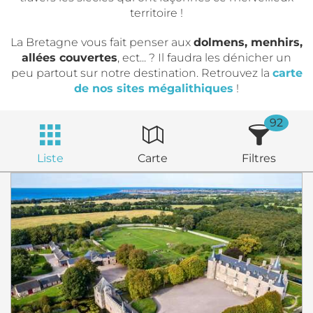
territoire !
La Bretagne vous fait penser aux
dolmens, menhirs,
allées couvertes
, ect... ? Il faudra les dénicher un
peu partout sur notre destination. Retrouvez la
carte
de nos sites mégalithiques
!
92
Liste
Carte
Filtres