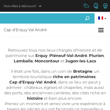
Aller au contenu principal
Nos villes à découvrir
Cap d'Erquy Val André
Retrouvez tous nos lieux chargés d'histoire et de
patrimoine sur
Erquy
,
Pléneuf-Val-André
,
Plurien
,
Lamballe
,
Moncontour
et
Jugon-les-Lacs
Il était une fois, dans un coin de
Bretagne
, un
territoire touristique
riche en patrimoines
:
Cap d'Erquy-Val André
, dans ce lieu on peut y
admirer : châteaux, églises et chapelles, mais aussi
des ports, des anciennes carrières, des cités riche en
histoire
et bien plus encore.
Prenez un moment et venez vivre une expérience à
travers les siècles qui ont façonnés ce merveilleux