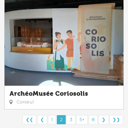
ArchéoMusée Coriosolis
Corseul
❮❮
❮
1
2
3
5+
8
❯
❯❯