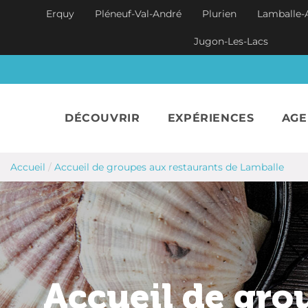
Aller au contenu principal
Erquy
Pléneuf-Val-André
Plurien
Lamballe-
Jugon-Les-Lacs
DÉCOUVRIR
EXPÉRIENCES
AG
Accueil
/
Accueil de groupes aux restaurants de Lamballe
Accueil de gro