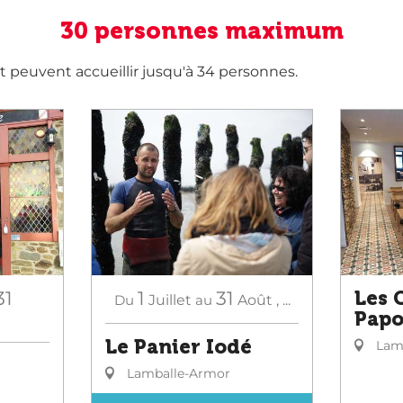
30 personnes maximum
 peuvent accueillir jusqu'à 34 personnes.
31
1
31
Les 
Du
Juillet
au
Août
,
...
Papo
Le Panier Iodé
Lamb
Lamballe-Armor