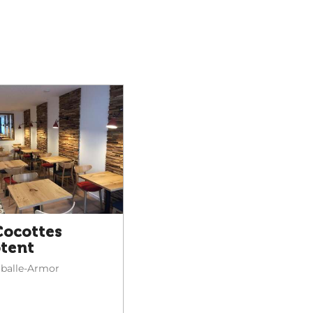
Cocottes
tent
alle-Armor