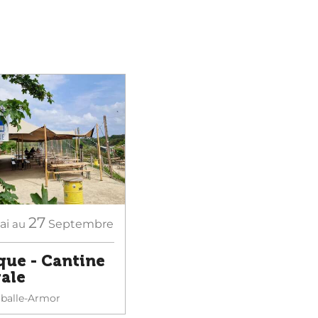
27
ai
au
Septembre
que - Cantine
vale
alle-Armor