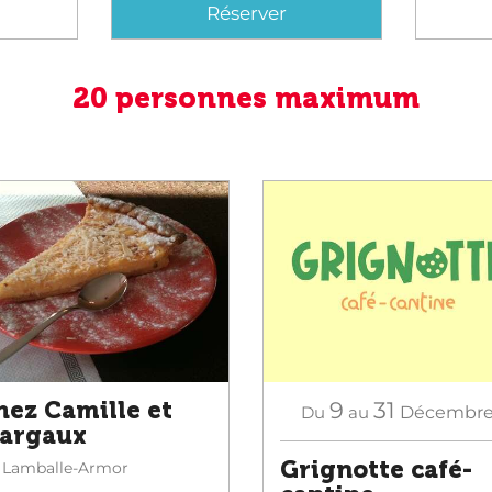
Réserver
20 personnes maximum
hez Camille et
9
31
Du
au
Décembr
argaux
Grignotte café-
Lamballe-Armor