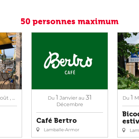
50 personnes maximum
1
31
1
oût
,
...
Du
Janvier
au
Du
M
Décembre
Bico
Café Bertro
esti
Lamballe-Armor
Lamb