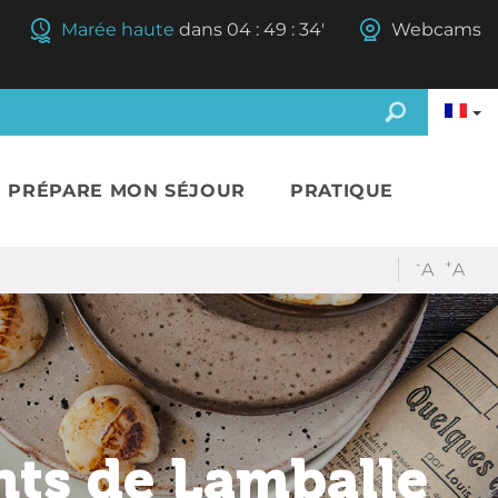
Marée haute
dans
04
:
49
:
32'
Webcams
E PRÉPARE MON SÉJOUR
PRATIQUE
-
+
A
A
nts de Lamballe