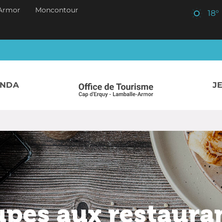
Armor
Moncontour
18
°
ENDA
J
upes aux restaura