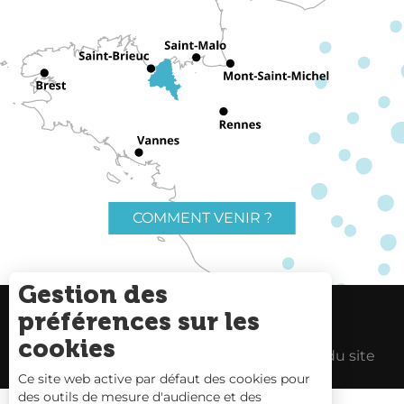
COMMENT VENIR ?
Gestion des
préférences sur les
Charte du voyageur
Liens utiles
cookies
Espace Pro
Mentions Légales
Plan du site
Ce site web active par défaut des cookies pour
des outils de mesure d'audience et des