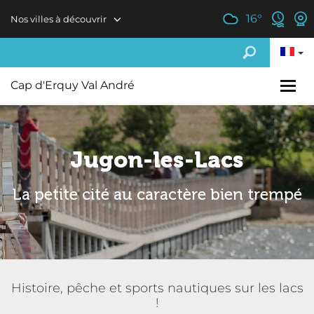
Aller au contenu principal
16
°
Nos villes à découvrir
Cap d'Erquy Val André
Jugon-les-Lacs
La petite cité au caractère bien trempé
Histoire, pêche et sports nautiques sur les lacs
!