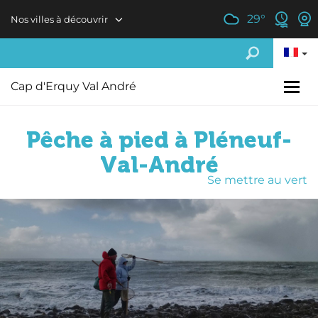
Aller au contenu principal
29
°
Nos villes à découvrir
Cap d'Erquy Val André
Pêche à pied à Pléneuf-
Val-André
Se mettre au vert